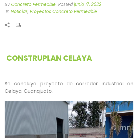
By
Concreto Permeable
Posted
junio 17, 2022
In
Noticias
,
Proyectos Concreto Permeable
CONSTRUPLAN CELAYA
Se concluye proyecto de corredor industrial en
Celaya, Guanajuato.