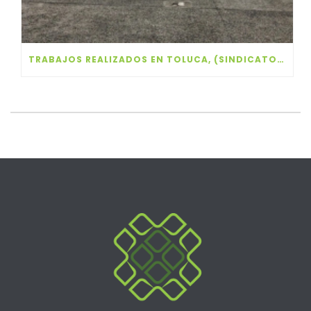
TRABAJOS REALIZADOS EN TOLUCA, (SINDICATO DE MAESTROS AL SERVICIO DEL ESTADO DE MÉXICO) “NUEVA ETAPA”